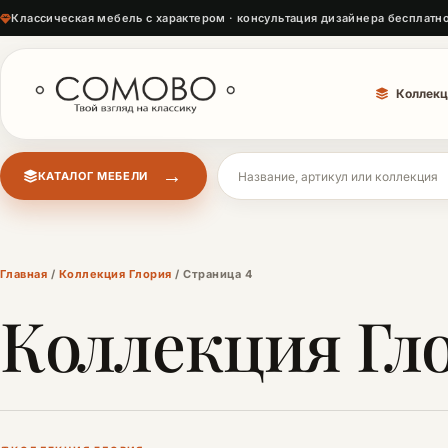
Классическая мебель с характером · консультация дизайнера бесплатн
Коллекц
→
КАТАЛОГ МЕБЕЛИ
Поиск мебели
Главная
/
Коллекция Глория
/ Страница 4
Коллекция Гл