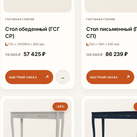
ГОСТИНАЯ ГЛОРИЯ
ГОСТИНАЯ ГЛОРИЯ
Стол обеденный (ГСГ
Стол письменный (
СР)
СП)
750 × 14141814 × 900 мм
780 × 1461 × 640 мм
Первоначальная цена составляла 76 566 ₽.
Текущая цена: 57 425 ₽.
Первоначаль
Тек
57 425
₽
86 239
₽
76 566
₽
114 986
₽
→
↗
↗
БЫСТРЫЙ ЗАКАЗ
БЫСТРЫЙ ЗАКАЗ
-25%