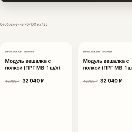
Отображение 76–100 из 125
ПРИХОЖАЯ ГЛОРИЯ
ПРИХОЖАЯ ГЛОРИЯ
-25%
Модуль вешалка с
Модуль вешалка с
полкой (ПРГ МВ-1 ш/л)
полкой (ПРГ МВ-1 ш
Первоначальная цена составляла 42 720 ₽.
Текущая цена: 32 040 ₽.
Первоначаль
Теку
32 040
₽
32 040
₽
42 720
₽
42 720
₽