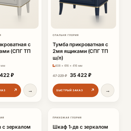
Я
СПАЛЬНЯ ГЛОРИЯ
икроватная с
Тумба прикроватная с
ами (СПГ ТП
2мя ящиками (СПГ ТП
ш/л)
6 мм
608 × 616 × 416 мм
47 229 ₽.
рвоначальная цена составляла 47 229 ₽.
Текущая цена: 35 422 ₽.
Первоначальная цена со
Текущая цена: 3
 422
₽
35 422
₽
47 229
₽
→
→
↗
↗
КАЗ
БЫСТРЫЙ ЗАКАЗ
РИЯ
ПРИХОЖАЯ ГЛОРИЯ
-25%
-25%
в с зеркалом
Шкаф 1-дв с зеркалом