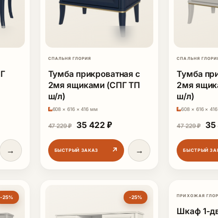
СПАЛЬНЯ ГЛОРИЯ
СПАЛЬНЯ ГЛОРИ
ПГ
Тумба прикроватная с
Тумба пр
2мя ящиками (СПГ ТП
2мя ящик
ш/л)
ш/л)
608 × 616 × 416 мм
608 × 616 × 41
ная цена составляла 73 595 ₽.
щая цена: 55 196 ₽.
Первоначальная цена составляла 
Текущая цена: 35 422 ₽.
Пе
35 422
₽
35
47 229
₽
47 229
₽
→
→
↗
БЫСТРЫЙ ЗАКАЗ
БЫСТРЫЙ ЗА
ПРИХОЖАЯ ГЛО
-25%
-25%
Шкаф 1-д