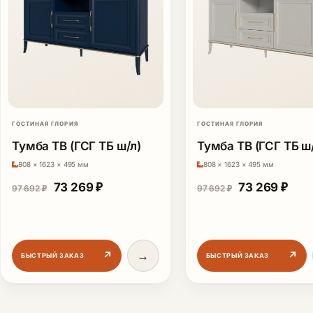
ГОСТИНАЯ ГЛОРИЯ
ГОСТИНАЯ ГЛОРИЯ
Тумба ТВ (ГСГ ТБ ш/л)
Тумба ТВ (ГСГ ТБ ш
808 × 1623 × 495 мм
808 × 1623 × 495 мм
Первоначальная цена составляла 97 692 ₽.
Текущая цена: 73 269 ₽.
Первоначаль
Теку
73 269
₽
73 269
₽
97 692
₽
97 692
₽
→
↗
↗
БЫСТРЫЙ ЗАКАЗ
БЫСТРЫЙ ЗАКАЗ