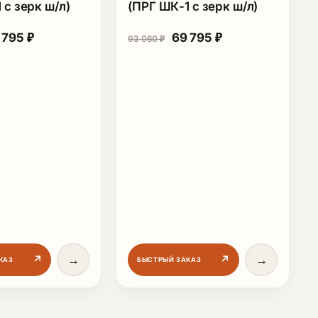
 с зерк ш/л)
(ПРГ ШК-1 с зерк ш/л)
рвоначальная цена составляла 93 060 ₽.
Текущая цена: 69 795 ₽.
Первоначальная цена со
Текущая цена: 6
 795
₽
69 795
₽
93 060
₽
97 692 ₽.
→
→
↗
↗
КАЗ
БЫСТРЫЙ ЗАКАЗ