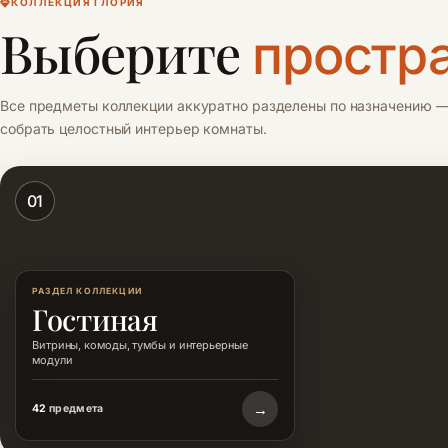
КОЛЛЕКЦИЯ ГЛОРИЯ
Выберите
простр
Все предметы коллекции аккуратно разделены по назначению —
собрать целостный интерьер комнаты.
01
РАЗДЕЛ КОЛЛЕКЦИИ
Гостиная
Витрины, комоды, тумбы и интерьерные
модули
→
42
предмета