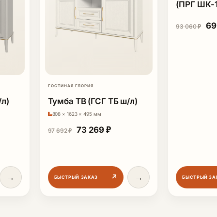
(ПРГ ШК-1
Пе
69
93 060
₽
ГОСТИНАЯ ГЛОРИЯ
/л)
Тумба ТВ (ГСГ ТБ ш/л)
808 × 1623 × 495 мм
ная цена составляла 97 692 ₽.
щая цена: 73 269 ₽.
Первоначальная цена составляла 
Текущая цена: 73 269 ₽.
73 269
₽
97 692
₽
→
→
↗
БЫСТРЫЙ ЗАКАЗ
БЫСТРЫЙ ЗА