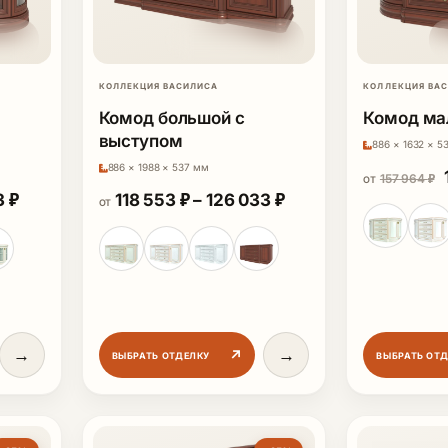
КОЛЛЕКЦИЯ ВАСИЛИСА
КОЛЛЕКЦИЯ ВА
Комод большой с
Комод ма
выступом
886 × 1632 × 5
886 × 1988 × 537 мм
 295 ₽
157 964
₽
ОТ
Диапазон цен: 115 688 ₽ – 135 743 ₽
Диапазон цен: 118 5
3
₽
118 553
₽
–
126 033
₽
ОТ
→
→
↗
ВЫБРАТЬ ОТДЕЛКУ
ВЫБРАТЬ ОТ