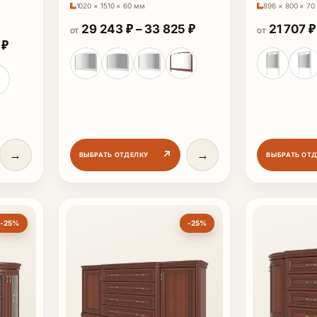
1020 × 1510 × 60 мм
896 × 800 × 70
Диапазон цен: 29 24
29 243
₽
–
33 825
₽
21 707
₽
ОТ
ОТ
909 ₽
Диапазон цен: 95 827 ₽ – 110 825 ₽
5
₽
→
→
↗
ВЫБРАТЬ ОТДЕЛКУ
ВЫБРАТЬ ОТ
-25%
-25%