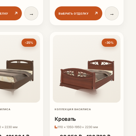
→
→
↗
↗
ДЕЛКУ
ВЫБРАТЬ ОТДЕЛКУ
-25%
-30%
СИЛИСА
КОЛЛЕКЦИЯ ВАСИЛИСА
Кровать
50 × 2230 мм
1110 × 1350–1950 × 2230 мм