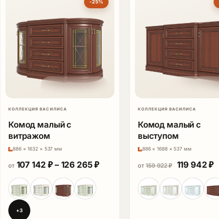
-25%
КОЛЛЕКЦИЯ ВАСИЛИСА
КОЛЛЕКЦИЯ ВАСИЛИСА
Комод малый с
Комод малый с
витражом
выступом
886 × 1632 × 537 мм
886 × 1688 × 537 мм
Диапазон цен: 107 142 ₽ – 12
Первонача
Т
107 142
₽
–
126 265
₽
119 942
₽
159 922
₽
ОТ
ОТ
+3