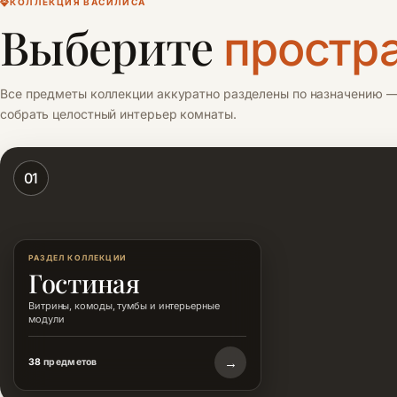
КОЛЛЕКЦИЯ ВАСИЛИСА
Выберите
простр
Все предметы коллекции аккуратно разделены по назначению —
собрать целостный интерьер комнаты.
01
РАЗДЕЛ КОЛЛЕКЦИИ
Гостиная
Витрины, комоды, тумбы и интерьерные
модули
→
38
предметов