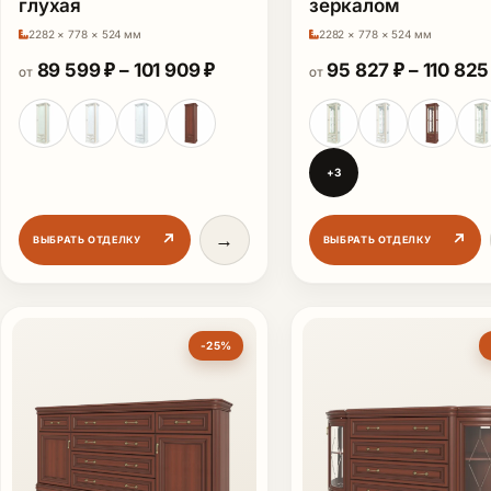
глухая
зеркалом
2282 × 778 × 524 мм
2282 × 778 × 524 мм
Диапазон цен: 89 599 ₽ – 101 
89 599
₽
–
101 909
₽
95 827
₽
–
110 82
ОТ
ОТ
+3
→
↗
↗
ВЫБРАТЬ ОТДЕЛКУ
ВЫБРАТЬ ОТДЕЛКУ
-25%