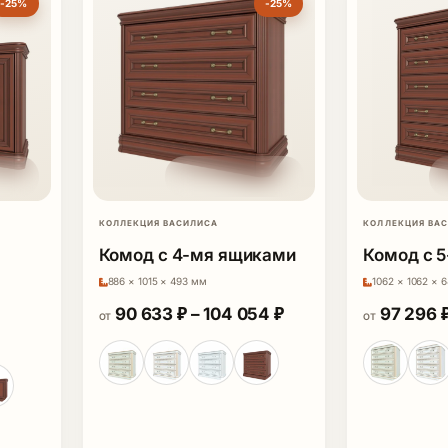
-25%
-25%
КОЛЛЕКЦИЯ ВАСИЛИСА
КОЛЛЕКЦИЯ ВА
Комод с 4-мя ящиками
Комод с 
886 × 1015 × 493 мм
1062 × 1062 × 
Диапазон цен: 90 6
90 633
₽
–
104 054
₽
97 296
ОТ
ОТ
6 265 ₽
льная цена составляла 159 922 ₽.
екущая цена: 119 942 ₽.