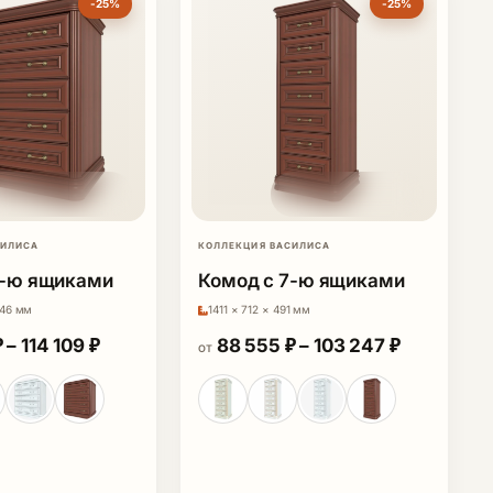
-25%
-25%
СИЛИСА
КОЛЛЕКЦИЯ ВАСИЛИСА
5-ю ящиками
Комод с 7-ю ящиками
646 мм
1411 × 712 × 491 мм
33 ₽ – 104 054 ₽
Диапазон цен: 97 296 ₽ – 114 109 ₽
Диапазон 
₽
–
114 109
₽
88 555
₽
–
103 247
₽
ОТ