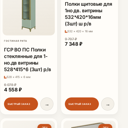
Полки щитовые для
1но дв. витрины
532*420*16мм
(3шт) ш р/в
532 × 420 × 16 мм
9 797
₽
ГОСТИНАЯ РИТА
Первоначальная цена сост
Текущая цена: 7 34
7 348
₽
ГСР ВО ПС Полки
стеклянные для 1-
но.дв витрины
528*415*6 (3шт) р/в
528 × 415 × 6 мм
6 078
₽
Первоначальная цена составляла 6 078 ₽.
Текущая цена: 4 558 ₽.
4 558
₽
→
→
БЫСТРЫЙ ЗАКАЗ
БЫСТРЫЙ ЗАКАЗ
-25%
-25%