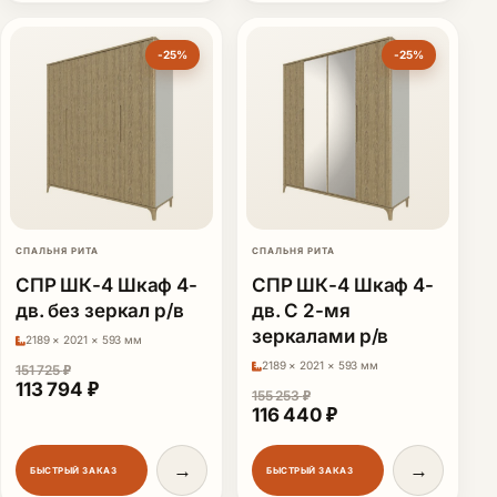
-25%
-25%
СПАЛЬНЯ РИТА
СПАЛЬНЯ РИТА
СПР ШК-4 Шкаф 4-
СПР ШК-4 Шкаф 4-
дв. без зеркал р/в
дв. С 2-мя
зеркалами р/в
2189 × 2021 × 593 мм
2189 × 2021 × 593 мм
151 725
₽
Первоначальная цена составляла 151 725 ₽.
Текущая цена: 113 794 ₽.
113 794
₽
155 253
₽
Первоначальная цена сост
Текущая цена: 11
116 440
₽
→
→
БЫСТРЫЙ ЗАКАЗ
БЫСТРЫЙ ЗАКАЗ