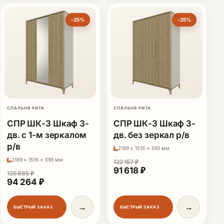
-25%
-25%
СПАЛЬНЯ РИТА
СПАЛЬНЯ РИТА
СПР ШК-3 Шкаф 3-
СПР ШК-3 Шкаф 3-
дв. с 1-м зеркалом
дв. без зеркал р/в
р/в
2189 × 1516 × 593 мм
2189 × 1516 × 593 мм
122 157
₽
Первоначальная цена сост
Текущая цена: 91 6
91 618
₽
125 685
₽
Первоначальная цена составляла 125 685 ₽.
Текущая цена: 94 264 ₽.
94 264
₽
→
→
БЫСТРЫЙ ЗАКАЗ
БЫСТРЫЙ ЗАКАЗ