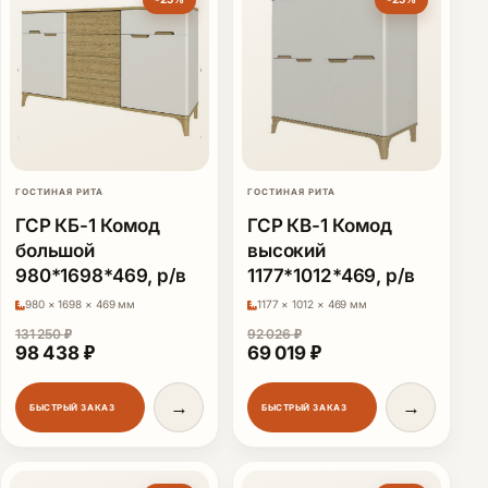
ГОСТИНАЯ РИТА
ГОСТИНАЯ РИТА
ГСР КБ-1 Комод
ГСР КВ-1 Комод
большой
высокий
980*1698*469, р/в
1177*1012*469, р/в
980 × 1698 × 469 мм
1177 × 1012 × 469 мм
131 250
₽
92 026
₽
Первоначальная цена составляла 131 250 ₽.
Текущая цена: 98 438 ₽.
Первоначальная цена сос
Текущая цена: 69 
98 438
₽
69 019
₽
→
→
БЫСТРЫЙ ЗАКАЗ
БЫСТРЫЙ ЗАКАЗ