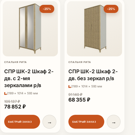
-25%
-25%
СПАЛЬНЯ РИТА
СПАЛЬНЯ РИТА
СПР ШК-2 Шкаф 2-
СПР ШК-2 Шкаф 2-
дв. с 2-мя
дв. без зеркал р/в
зеркалами р/в
2189 × 1014 × 593 мм
2189 × 1014 × 593 мм
91 140
₽
Первоначальная цена сост
Текущая цена: 68
68 355
₽
105 137
₽
Первоначальная цена составляла 105 137 ₽.
Текущая цена: 78 852 ₽.
78 852
₽
→
→
БЫСТРЫЙ ЗАКАЗ
БЫСТРЫЙ ЗАКАЗ