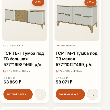
-25%
-25%
ГОСТИНАЯ РИТА
ГОСТИНАЯ РИТА
ГСР ТБ-1 Тумба под
ГСР ТМ-1 Тумба под
ТВ большая
ТВ малая
577*1698*469, р/в
577*1012*469, р/в
577 × 1698 × 469 мм
577 × 1012 × 469 мм
85 158
₽
77 428
₽
Первоначальная цена составляла 85 158 ₽.
Текущая цена: 63 869 ₽.
Первоначальная цена сос
Текущая цена: 58 
63 869
₽
58 071
₽
→
→
БЫСТРЫЙ ЗАКАЗ
БЫСТРЫЙ ЗАКАЗ