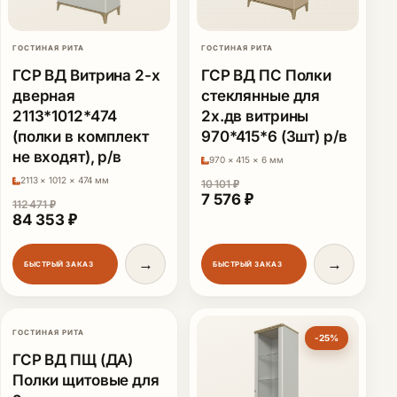
ГОСТИНАЯ РИТА
ГОСТИНАЯ РИТА
ГСР ВД Витрина 2-х
ГСР ВД ПС Полки
дверная
стеклянные для
2113*1012*474
2х.дв витрины
(полки в комплект
970*415*6 (3шт) р/в
не входят), р/в
970 × 415 × 6 мм
2113 × 1012 × 474 мм
10 101
₽
Первоначальная цена сост
Текущая цена: 7 57
7 576
₽
112 471
₽
Первоначальная цена составляла 112 471 ₽.
Текущая цена: 84 353 ₽.
84 353
₽
→
→
БЫСТРЫЙ ЗАКАЗ
БЫСТРЫЙ ЗАКАЗ
ГОСТИНАЯ РИТА
-25%
-25%
ГСР ВД ПЩ (ДА)
Полки щитовые для