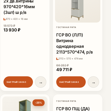
2х дв.витрины
970*420*16мм
(3шт) ш р/в
970 × 420 × 16 мм
18 573
₽
ГОСТИНАЯ РИТА
Первоначальная цена составляла 18 573 ₽.
Текущая цена: 13 930 ₽.
13 930
₽
ГСР ВО (Л/П)
Витрина
однодверная
2113*570*474, р/в
2113 × 570 × 474 мм
66 282
₽
Первоначальная цена сос
Текущая цена: 49 7
49 711
₽
→
→
БЫСТРЫЙ ЗАКАЗ
БЫСТРЫЙ ЗАКАЗ
ГОСТИНАЯ РИТА
-25%
-25%
ГСР ВО ПЩ (ДА)