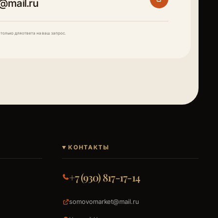
@mail.ru
только для ответа на ваш запрос.
КОНТАКТЫ
+7 (930) 817-17-14
somovomarket@mail.ru