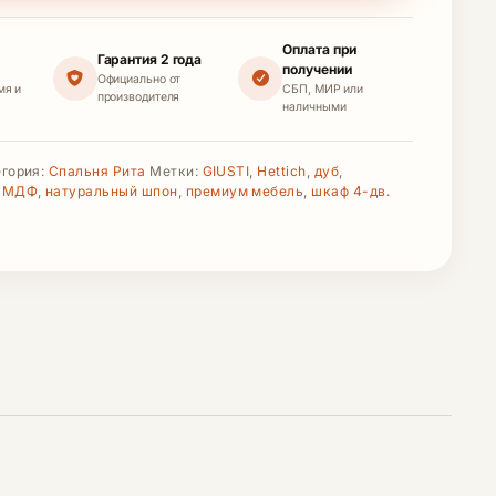
Оплата при
Гарантия 2 года
получении
Официально от
мя и
СБП, МИР или
производителя
наличными
егория:
Спальня Рита
Метки:
GIUSTI
,
Hettich
,
дуб
,
,
МДФ
,
натуральный шпон
,
премиум мебель
,
шкаф 4-дв.