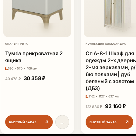
СПАЛЬНЯ РИТА
КОЛЛЕКЦИЯ АЛЕКСАНДРА
Тумба прикроватная 2
Сп А-8-1 Шкаф для
ящика
одежды 2-х дверны
2-мя зеркалами, р/
590 × 570 × 409 мм
6ю полками | дуб
Первоначальная цена составляла 40 478 ₽
Текущая цена: 30 358 ₽.
30 358
₽
40 478
₽
беленый с золотом
(ДБЗ)
2162 × 1127 × 637 мм
Первоначаль
Теку
92 160
₽
122 880
₽
→
↗
↗
БЫСТРЫЙ ЗАКАЗ
БЫСТРЫЙ ЗАКАЗ