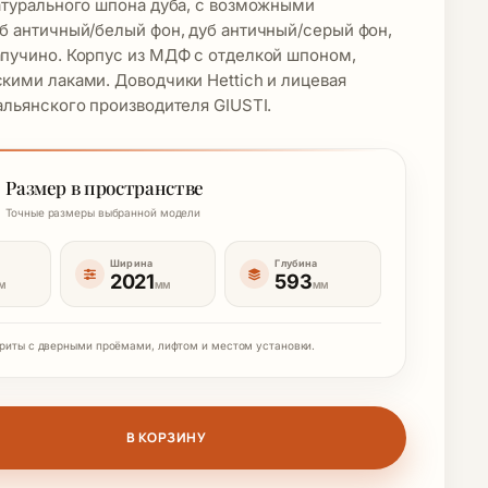
натурального шпона дуба, с возможными
б античный/белый фон, дуб античный/серый фон,
апучино. Корпус из МДФ с отделкой шпоном,
кими лаками. Доводчики Hettich и лицевая
альянского производителя GIUSTI.
Размер в пространстве
Точные размеры выбранной модели
Ширина
Глубина
2021
593
М
ММ
ММ
риты с дверными проёмами, лифтом и местом установки.
вара СПР ШК-4 Шкаф 4-дв. С 2-мя зеркалами р/в
В КОРЗИНУ