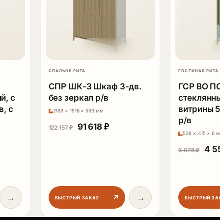
СПАЛЬНЯ РИТА
ГОСТИНАЯ РИТА
СПР ШК-3 Шкаф 3-дв.
ГСР ВО П
й, с
без зеркал р/в
стеклянны
в, с
витрины 5
2189 × 1516 × 593 мм
р/в
.
Первоначальная цена составляла 
Текущая цена: 91 618 ₽.
91 618
₽
122 157
₽
528 × 415 × 6 
Пер
4 5
6 078
₽
ная цена составляла 122 880 ₽.
щая цена: 92 160 ₽.
→
→
↗
БЫСТРЫЙ ЗАКАЗ
БЫСТРЫЙ ЗА