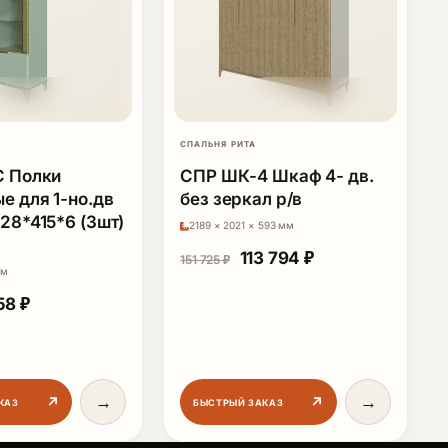
СПАЛЬНЯ РИТА
С Полки
СПР ШК-4 Шкаф 4- дв.
е для 1-но.дв
без зеркал р/в
28*415*6 (3шт)
2189 × 2021 × 593 мм
122 157 ₽.
Первоначальная цена сос
Текущая цена: 1
113 794
₽
151 725
₽
мм
воначальная цена составляла 6 078 ₽.
Текущая цена: 4 558 ₽.
58
₽
→
→
↗
↗
КАЗ
БЫСТРЫЙ ЗАКАЗ