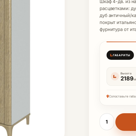
Шкаф 4-дв. из 
расцветками: ду
дуб античный/к
покрыт итальянс
фурнитура от ит
ГАБАРИТЫ
Высота
2189
М
Сопоставьте габа
Количество то