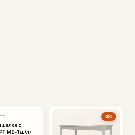
РИЯ
-25%
-25%
ешалка с
РГ МВ-1 ш/л)