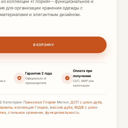
 из коллекции «Глория» – функциональное и
ие для организации хранения одежды с
материалами и элегантным дизайном.
вара Модуль вешалка с полкой (ПРГ МВ-1 ш/л)
В КОРЗИНУ
Оплата при
Гарантия 2 года
получении
Официально от
мя и
СБП, МИР или
производителя
наличными
2
Категория:
Прихожая Глория
Метки:
ДСП с шпон дуба
,
ериалы
,
коллекция Глория
,
массив дуба
,
МДФ с шпон
лка
,
стильное хранение
,
функциональность.