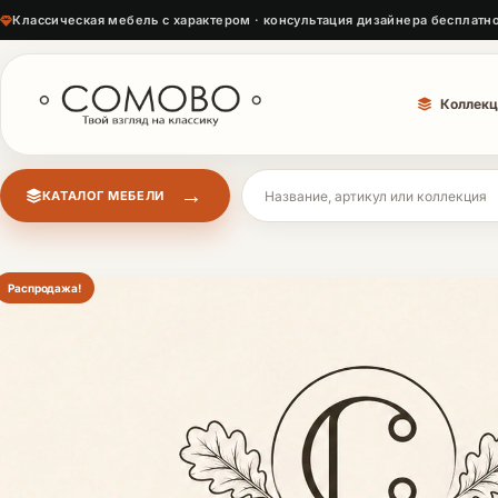
Классическая мебель с характером · консультация дизайнера бесплатн
Коллекц
→
КАТАЛОГ МЕБЕЛИ
Поиск мебели
Распродажа!