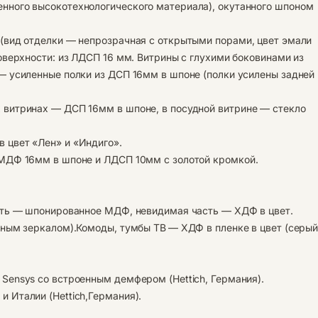
нного высокотехнологического материала), окутанного шпоном
(вид отделки — непрозрачная с открытыми порами, цвет эмали
оверхности: из ЛДСП 16 мм. Витрины с глухими боковинами из
— усиленные полки из ДСП 16мм в шпоне (полки усилены задней
витринах — ДСП 16мм в шпоне, в посудной витрине — стекло
 цвет «Лен» и «Индиго».
 МДФ 16мм в шпоне и ЛДСП 10мм с золотой кромкой.
сть — шпонированное МДФ, невидимая часть — ХДФ в цвет.
йным зеркалом).Комоды, тумбы ТВ
— ХДФ в пленке в цвет (серы
Sensys со встроенным демфером (Hettich, Германия).
 Италии (Hettiсh,Германия).