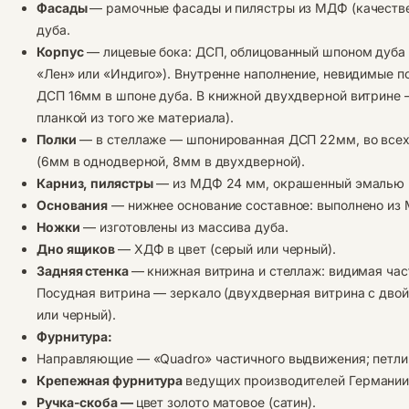
Фасады
— рамочные фасады и пилястры из МДФ (качестве
дуба.
Корпус
— лицевые бока: ДСП, облицованный шпоном дуба 
«Лен» или «Индиго»). Внутренне наполнение, невидимые п
ДСП 16мм в шпоне дуба. В книжной двухдверной витрине 
планкой из того же материала).
Полки
— в стеллаже — шпонированная ДСП 22мм, во всех 
(6мм в однодверной, 8мм в двухдверной).
Карниз, пилястры
— из МДФ 24 мм, окрашенный эмалью в
Основания
— нижнее основание составное: выполнено из
Ножки
— изготовлены из массива дуба.
Дно ящиков
— ХДФ в цвет (серый или черный).
Задняя стенка
— книжная витрина и стеллаж: видимая ча
Посудная витрина — зеркало (двухдверная витрина с дво
или черный).
Фурнитура:
Направляющие — «Quadro» частичного выдвижения; петли 
Крепежная фурнитура
ведущих производителей Германии и
Ручка-скоба —
цвет золото матовое (сатин).