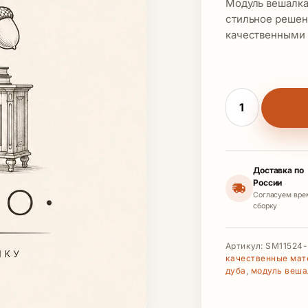
Модуль вешалка
стильное решен
качественными 
Количество то
Доставка по
России
Согласуем вре
сборку
Артикул:
SM11524-
качественные мат
дуба
,
модуль веша