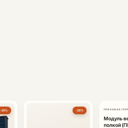
ПРИХОЖАЯ ГЛО
-25%
-25%
Модуль в
полкой (П