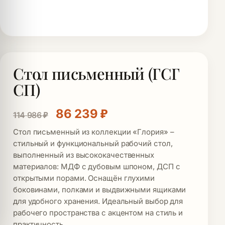
Стол письменный (ГСГ
СП)
Первоначальная цена состав
Текущая цена: 86 2
86 239
₽
114 986
₽
Стол письменный из коллекции «Глория» –
стильный и функциональный рабочий стол,
выполненный из высококачественных
материалов: МДФ с дубовым шпоном, ДСП с
открытыми порами. Оснащён глухими
боковинами, полками и выдвижными ящиками
для удобного хранения. Идеальный выбор для
рабочего пространства с акцентом на стиль и
практичность.