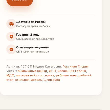
Доставка по России
Согласуем время и сборку
Гарантия 2 года
Официально от производителя
Оплата при получении
СБП, МИР или наличными
Артикул:
ГСГ СП Индиго
Категория:
Гостиная Глория
Метки:
выдвижные ящики
,
ДСП
,
коллекция Глория
,
МДФ
,
письменный стол
,
полки
,
рабочая зона
,
рабочий
стол
,
стильная мебель
,
шпон дуба