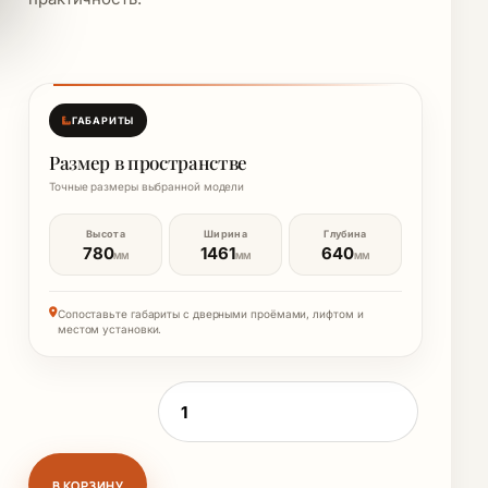
ГАБАРИТЫ
Размер в пространстве
Точные размеры выбранной модели
Высота
Ширина
Глубина
780
1461
640
ММ
ММ
ММ
Сопоставьте габариты с дверными проёмами, лифтом и
местом установки.
Количество товара Стол письменный (ГС
В КОРЗИНУ