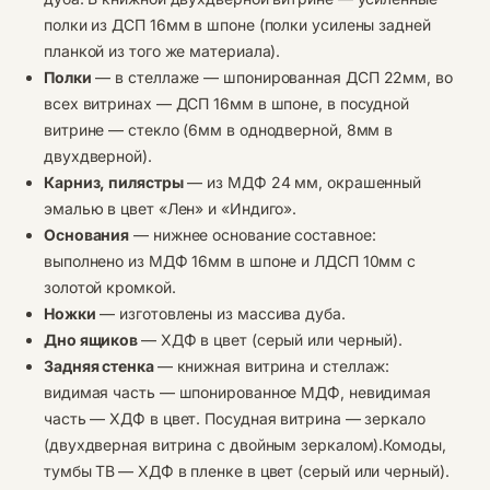
полки из ДСП 16мм в шпоне (полки усилены задней
планкой из того же материала).
Полки
— в стеллаже — шпонированная ДСП 22мм, во
всех витринах — ДСП 16мм в шпоне, в посудной
витрине — стекло (6мм в однодверной, 8мм в
двухдверной).
Карниз, пилястры
— из МДФ 24 мм, окрашенный
эмалью в цвет «Лен» и «Индиго».
Основания
— нижнее основание составное:
выполнено из МДФ 16мм в шпоне и ЛДСП 10мм с
золотой кромкой.
Ножки
— изготовлены из массива дуба.
Дно ящиков
— ХДФ в цвет (серый или черный).
Задняя стенка
— книжная витрина и стеллаж:
видимая часть — шпонированное МДФ, невидимая
часть — ХДФ в цвет. Посудная витрина — зеркало
(двухдверная витрина с двойным зеркалом).Комоды,
тумбы ТВ
— ХДФ в пленке в цвет (серый или черный).