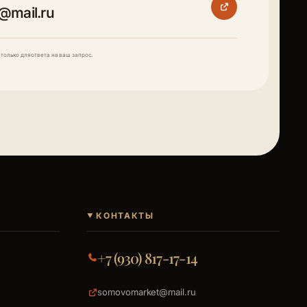
@mail.ru
только для ответа на ваш запрос.
КОНТАКТЫ
+7 (930) 817-17-14
somovomarket@mail.ru