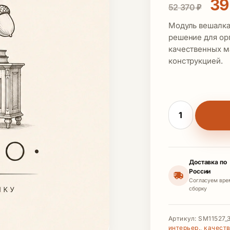
Пе
39
52 370
₽
Модуль вешалка
решение для ор
качественных м
конструкцией.
Количество тов
Доставка по
России
Согласуем вре
сборку
Артикул:
SM11527_
интерьер.
,
качест