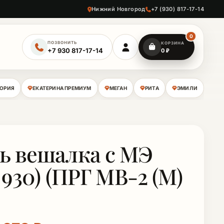
Нижний Новгород
+7 (930) 817-17-14
0
ПОЗВОНИТЬ
КОРЗИНА
+7 930 817-17-14
0
₽
ЛОРИЯ
ЕКАТЕРИНА ПРЕМИУМ
МЕГАН
РИТА
ЭМИЛИ
ь вешалка с МЭ
r 930) (ПРГ МВ-2 (М)