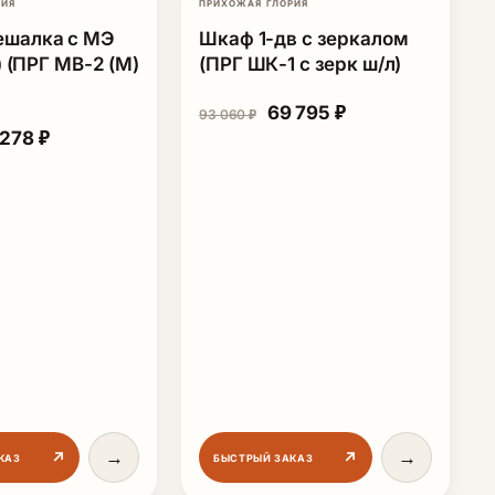
РИЯ
ПРИХОЖАЯ ГЛОРИЯ
-25%
-25%
ешалка с МЭ
Шкаф 1-дв с зеркалом
0) (ПРГ МВ-2 (М)
(ПРГ ШК-1 с зерк ш/л)
Первоначальная цена со
Текущая цена: 6
69 795
₽
93 060
₽
рвоначальная цена составляла 52 370 ₽.
Текущая цена: 39 278 ₽.
 278
₽
127 418 ₽.
→
→
↗
↗
КАЗ
БЫСТРЫЙ ЗАКАЗ