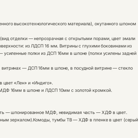
нного высокотехнологического материала), окутанного шпоном
(вид отделки — непрозрачная с открытыми порами, цвет эмали
оверхности: из ЛДСП 16 мм. Витрины с глухими боковинами из
— усиленные полки из ДСП 16мм в шпоне (полки усилены задней
витринах — ДСП 16мм в шпоне, в посудной витрине — стекло
 цвет «Лен» и «Индиго».
 МДФ 16мм в шпоне и ЛДСП 10мм с золотой кромкой.
сть — шпонированное МДФ, невидимая часть — ХДФ в цвет.
йным зеркалом).Комоды, тумбы ТВ
— ХДФ в пленке в цвет (серы