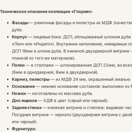
Техническое описание коллекции «Глория»:
Фасады
— рамочные фасады и пилястры из МДФ (качестве
дуба.
Корпус
— лицевые бока: ДСП, облицованный шпоном дуба 
«Лен» или «Индиго»). Внутренне наполнение, невидимые п
ДСП 16мм в шпоне дуба. В книжной двухдверной витрине 
планкой из того же материала).
Полки
— в стеллаже — шпонированная ДСП 22мм, во всех 
(6мм в однодверной, 8мм в двухдверной).
Карниз, пилястры
— из МДФ 24 мм, окрашенный эмалью в
Основания
— нижнее основание составное: выполнено из
Ножки
— изготовлены из массива дуба.
Дно ящиков
— ХДФ в цвет (серый или черный).
Задняя стенка
— книжная витрина и стеллаж: видимая ча
Посудная витрина — зеркало (двухдверная витрина с дво
или черный).
Фурнитура: