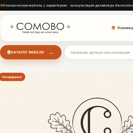
Классическая мебель с характером · консультация дизайнера бесплатн
Коллекц
→
КАТАЛОГ МЕБЕЛИ
Поиск мебели
Распродажа!