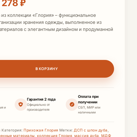
рвоначальная цена составляла
Текущая цена: 39 278 ₽.
 278
₽
 из коллекции «Глория» – функциональное
ганизации хранения одежды, выполненное из
атериалов с элегантным дизайном и продуманной
ара Модуль вешалка с МЭ (Elixir 930) (ПРГ МВ-2 (М) ш/л
В КОРЗИНУ
Оплата при
Гарантия 2 года
получении
Официально от
мя и
СБП, МИР или
производителя
наличными
3
Категория:
Прихожая Глория
Метки:
ДСП с шпон дуба
,
венные материалы
,
коллекция Глория
,
массив дуба
,
МДФ