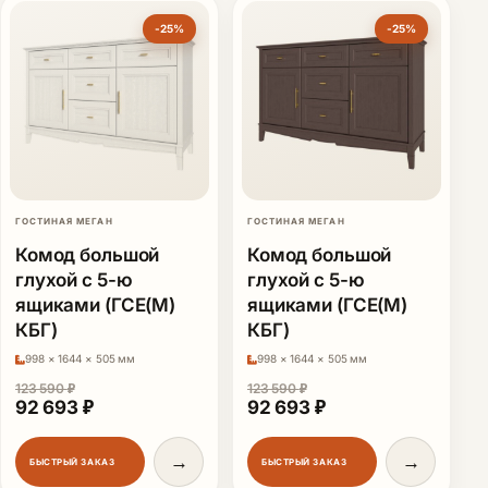
-25%
-25%
ГОСТИНАЯ МЕГАН
ГОСТИНАЯ МЕГАН
Комод большой
Комод большой
глухой с 5-ю
глухой с 5-ю
ящиками (ГСЕ(М)
ящиками (ГСЕ(М)
КБГ)
КБГ)
998 × 1644 × 505 мм
998 × 1644 × 505 мм
123 590
₽
123 590
₽
Первоначальная цена составляла 123 590 ₽.
Текущая цена: 92 693 ₽.
Первоначальная цена сост
Текущая цена: 92
92 693
₽
92 693
₽
→
→
БЫСТРЫЙ ЗАКАЗ
БЫСТРЫЙ ЗАКАЗ