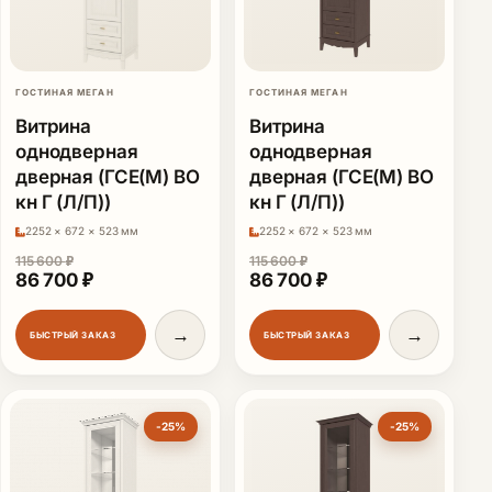
ГОСТИНАЯ МЕГАН
ГОСТИНАЯ МЕГАН
Витрина
Витрина
однодверная
однодверная
дверная (ГСЕ(М) ВО
дверная (ГСЕ(М) ВО
кн Г (Л/П))
кн Г (Л/П))
2252 × 672 × 523 мм
2252 × 672 × 523 мм
115 600
₽
115 600
₽
Первоначальная цена составляла 115 600 ₽.
Текущая цена: 86 700 ₽.
Первоначальная цена сост
Текущая цена: 86
86 700
₽
86 700
₽
→
→
БЫСТРЫЙ ЗАКАЗ
БЫСТРЫЙ ЗАКАЗ
-25%
-25%