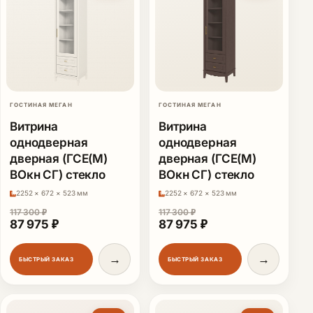
ГОСТИНАЯ МЕГАН
ГОСТИНАЯ МЕГАН
Витрина
Витрина
однодверная
однодверная
дверная (ГСЕ(М)
дверная (ГСЕ(М)
ВОкн СГ) стекло
ВОкн СГ) стекло
2252 × 672 × 523 мм
2252 × 672 × 523 мм
117 300
₽
117 300
₽
Первоначальная цена составляла 117 300 ₽.
Текущая цена: 87 975 ₽.
Первоначальная цена сост
Текущая цена: 87 
87 975
₽
87 975
₽
→
→
БЫСТРЫЙ ЗАКАЗ
БЫСТРЫЙ ЗАКАЗ