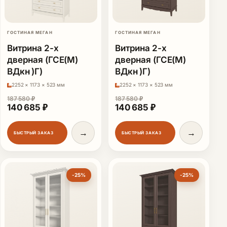
ГОСТИНАЯ МЕГАН
ГОСТИНАЯ МЕГАН
Витрина 2-х
Витрина 2-х
дверная (ГСЕ(М)
дверная (ГСЕ(М)
ВДкн )Г)
ВДкн )Г)
2252 × 1173 × 523 мм
2252 × 1173 × 523 мм
187 580
₽
187 580
₽
Первоначальная цена составляла 187 580 ₽.
Текущая цена: 140 685 ₽.
Первоначальная цена сост
Текущая цена: 1
140 685
₽
140 685
₽
→
→
БЫСТРЫЙ ЗАКАЗ
БЫСТРЫЙ ЗАКАЗ
-25%
-25%