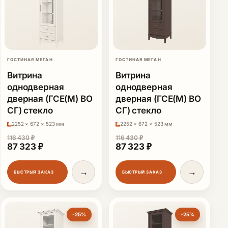
ГОСТИНАЯ МЕГАН
ГОСТИНАЯ МЕГАН
Витрина
Витрина
однодверная
однодверная
дверная (ГСЕ(М) ВО
дверная (ГСЕ(М) ВО
СГ) стекло
СГ) стекло
2252 × 672 × 523 мм
2252 × 672 × 523 мм
116 430
₽
116 430
₽
Первоначальная цена составляла 116 430 ₽.
Текущая цена: 87 323 ₽.
Первоначальная цена сост
Текущая цена: 87
87 323
₽
87 323
₽
→
→
БЫСТРЫЙ ЗАКАЗ
БЫСТРЫЙ ЗАКАЗ
-25%
-25%