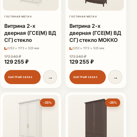
ГОСТИНАЯ МЕГАН
ГОСТИНАЯ МЕГАН
Витрина 2-х
Витрина 2-х
дверная (ГСЕ(М) ВД
дверная (ГСЕ(М) ВД
СГ) стекло
СГ) стекло МОККО
2252 × 1173 × 523 мм
2252 × 1173 × 523 мм
172 340
₽
172 340
₽
Первоначальная цена составляла 172 340 ₽.
Текущая цена: 129 255 ₽.
Первоначальная цена сост
Текущая цена: 12
129 255
₽
129 255
₽
→
→
БЫСТРЫЙ ЗАКАЗ
БЫСТРЫЙ ЗАКАЗ
-25%
-25%