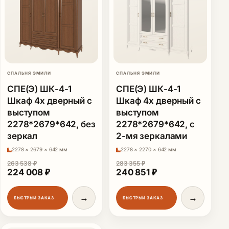
СПАЛЬНЯ ЭМИЛИ
СПАЛЬНЯ ЭМИЛИ
СПЕ(Э) ШК-4-1
СПЕ(Э) ШК-4-1
Шкаф 4х дверный с
Шкаф 4х дверный с
выступом
выступом
2278*2679*642, без
2278*2679*642, с
зеркал
2-мя зеркалами
2278 × 2679 × 642 мм
2278 × 2270 × 642 мм
263 538
₽
283 355
₽
Первоначальная цена составляла 263 538 ₽.
Текущая цена: 224 008 ₽.
Первоначальная цена сос
Текущая цена: 2
224 008
₽
240 851
₽
→
→
БЫСТРЫЙ ЗАКАЗ
БЫСТРЫЙ ЗАКАЗ