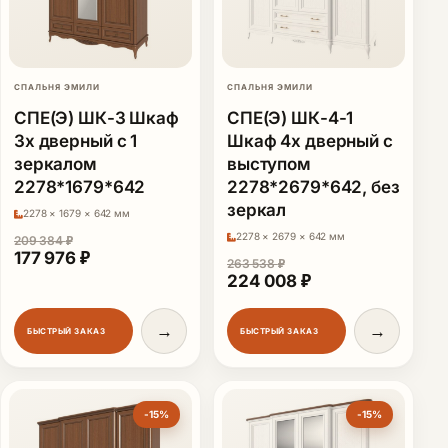
СПАЛЬНЯ ЭМИЛИ
СПАЛЬНЯ ЭМИЛИ
СПЕ(Э) ШК-3 Шкаф
СПЕ(Э) ШК-4-1
3х дверный с 1
Шкаф 4х дверный с
зеркалом
выступом
2278*1679*642
2278*2679*642, без
зеркал
2278 × 1679 × 642 мм
2278 × 2679 × 642 мм
209 384
₽
Первоначальная цена составляла 209 384 ₽.
Текущая цена: 177 976 ₽.
177 976
₽
263 538
₽
Первоначальная цена сос
Текущая цена: 2
224 008
₽
→
→
БЫСТРЫЙ ЗАКАЗ
БЫСТРЫЙ ЗАКАЗ
-15%
-15%