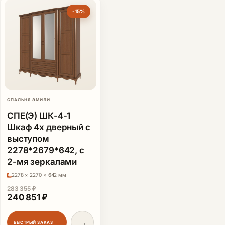
-15%
СПАЛЬНЯ ЭМИЛИ
СПЕ(Э) ШК-4-1
Шкаф 4х дверный с
выступом
2278*2679*642, с
2-мя зеркалами
2278 × 2270 × 642 мм
283 355
₽
Первоначальная цена составляла 283 355 ₽.
Текущая цена: 240 851 ₽.
240 851
₽
→
БЫСТРЫЙ ЗАКАЗ