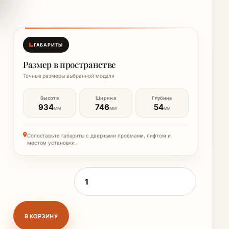
ГАБАРИТЫ
Размер в пространстве
Точные размеры выбранной модели
Высота
Ширина
Глубина
934
746
54
ММ
ММ
ММ
Сопоставьте габариты с дверными проёмами, лифтом и
местом установки.
Количество товара СПЕ(Э) ЗМ зеркало 
В КОРЗИНУ