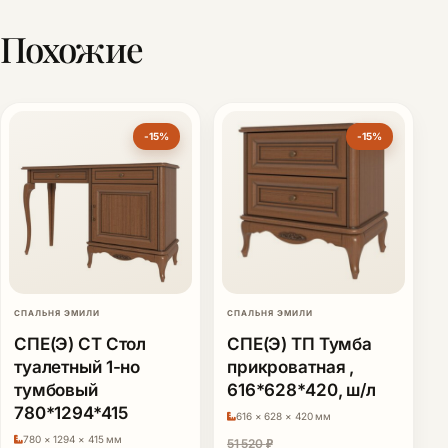
Похожие
-15%
-15%
СПАЛЬНЯ ЭМИЛИ
СПАЛЬНЯ ЭМИЛИ
СПЕ(Э) СТ Стол
СПЕ(Э) ТП Тумба
туалетный 1-но
прикроватная ,
тумбовый
616*628*420, ш/л
780*1294*415
616 × 628 × 420 мм
780 × 1294 × 415 мм
51 520
₽