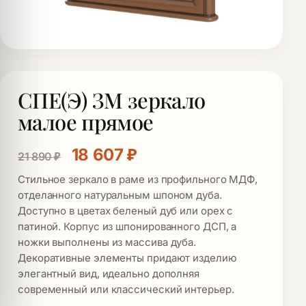
СПЕ(Э) ЗМ зеркало
малое прямое
Первоначальная цена состав
Текущая цена: 18 607
18 607
₽
21 890
₽
Стильное зеркало в раме из профильного МДФ,
отделанного натуральным шпоном дуба.
Доступно в цветах беленый дуб или орех с
патиной. Корпус из шпонированного ДСП, а
ножки выполнены из массива дуба.
Декоративные элементы придают изделию
элегантный вид, идеально дополняя
современный или классический интерьер.