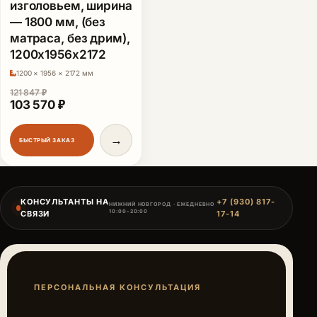
изголовьем, ширина
— 1800 мм, (без
матраса, без дрим),
1200x1956x2172
1200 × 1956 × 2172 мм
121 847
₽
Первоначальная цена составляла 121 847 ₽.
Текущая цена: 103 570 ₽.
103 570
₽
→
БЫСТРЫЙ ЗАКАЗ
КОНСУЛЬТАНТЫ НА
+7 (930) 817-
НИЖНИЙ НОВГОРОД · ЕЖЕДНЕВНО
10:00–20:00
СВЯЗИ
17-14
ПЕРСОНАЛЬНАЯ КОНСУЛЬТАЦИЯ