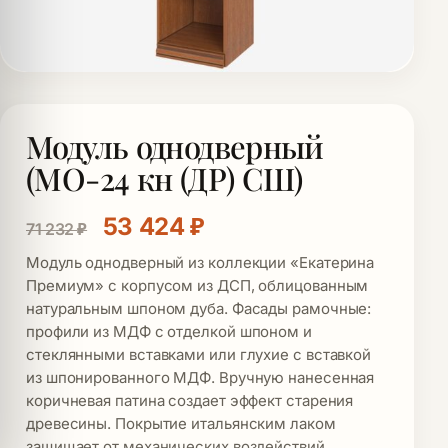
Модуль однодверный
(МО-24 кн (ДР) СШ)
Первоначальная цена составл
Текущая цена: 53 42
53 424
₽
71 232
₽
Модуль однодверный из коллекции «Екатерина
Премиум» с корпусом из ДСП, облицованным
натуральным шпоном дуба. Фасады рамочные:
профили из МДФ с отделкой шпоном и
стеклянными вставками или глухие с вставкой
из шпонированного МДФ. Вручную нанесенная
коричневая патина создает эффект старения
древесины. Покрытие итальянским лаком
защищает от механических воздействий.