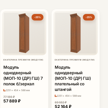
-25%
-25%
ЕКАТЕРИНА ПРЕМИУМ (МОДУЛИ)
ЕКАТЕРИНА ПРЕМИУМ (МОДУЛИ)
Модуль
Модуль
однодверный
однодверный
(МОП-10 (ДР) ГШ) 7
(МОП-10 (ДР) ГШ)
полок б/зеркал
плательный со
штангой
2251 × 454 × 588 мм
2251 × 454 × 588 мм
77 186
₽
Первоначальная цена составляла 77 186 ₽.
Текущая цена: 57 889 ₽.
57 889
₽
69 552
₽
Первоначальная цена сос
Текущая цена: 52 
52 164
₽