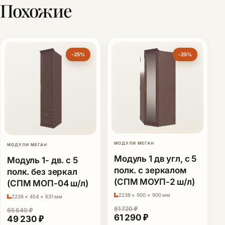
Похожие
-25%
-25%
МОДУЛИ МЕГАН
МОДУЛИ МЕГАН
Модуль 1 дв угл, с 5
Модуль 1- дв. с 5
полк. с зеркалом
полк. без зеркал
(СПМ МОУП-2 ш/л)
(СПМ МОП-04 ш/л)
2238 × 900 × 900 мм
2238 × 454 × 631 мм
81 720
₽
65 640
₽
Первоначальная цена сост
Текущая цена: 61 
61 290
₽
Первоначальная цена составляла 65 640 ₽.
Текущая цена: 49 230 ₽.
49 230
₽