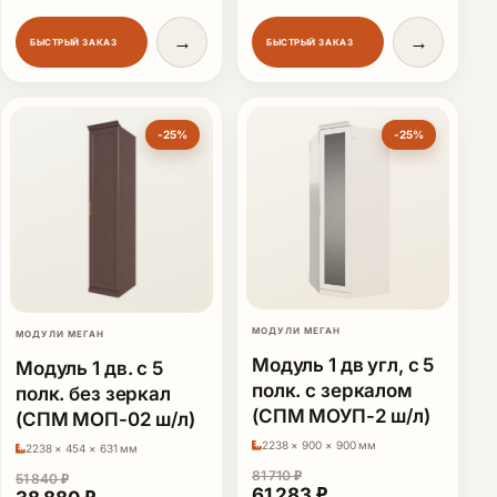
→
→
БЫСТРЫЙ ЗАКАЗ
БЫСТРЫЙ ЗАКАЗ
-25%
-25%
МОДУЛИ МЕГАН
МОДУЛИ МЕГАН
Модуль 1 дв угл, с 5
Модуль 1 дв. с 5
полк. с зеркалом
полк. без зеркал
(СПМ МОУП-2 ш/л)
(СПМ МОП-02 ш/л)
2238 × 900 × 900 мм
2238 × 454 × 631 мм
81 710
₽
51 840
₽
Первоначальная цена сост
Текущая цена: 61 
61 283
₽
Первоначальная цена составляла 51 840 ₽.
Текущая цена: 38 880 ₽.