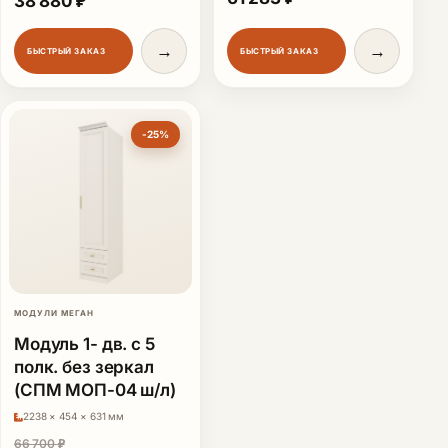
38 880
₽
→
→
БЫСТРЫЙ ЗАКАЗ
БЫСТРЫЙ ЗАКАЗ
-25%
МОДУЛИ МЕГАН
Модуль 1- дв. с 5
полк. без зеркал
(СПМ МОП-04 ш/л)
2238 × 454 × 631 мм
66 700
₽