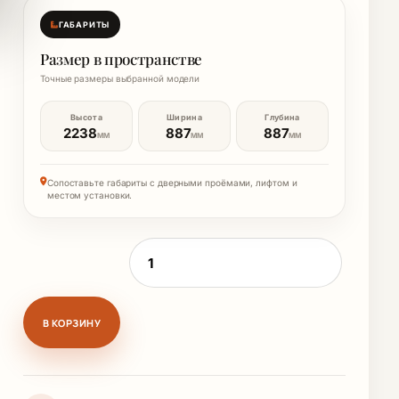
ГАБАРИТЫ
Размер в пространстве
Точные размеры выбранной модели
Высота
Ширина
Глубина
2238
887
887
ММ
ММ
ММ
Сопоставьте габариты с дверными проёмами, лифтом и
местом установки.
Количество товара Модуль 1 дв угл. с з
В КОРЗИНУ