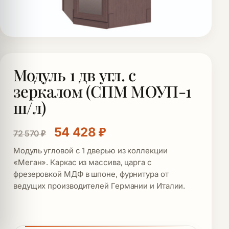
Модуль 1 дв угл. с
зеркалом (СПМ МОУП-1
ш/л)
Первоначальная цена состав
Текущая цена: 54 42
54 428
₽
72 570
₽
Модуль угловой с 1 дверью из коллекции
«Меган». Каркас из массива, царга с
фрезеровкой МДФ в шпоне, фурнитура от
ведущих производителей Германии и Италии.