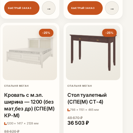
→
→
БЫСТРЫЙ ЗАКАЗ
БЫСТРЫЙ ЗАКАЗ
-25%
-25%
СПАЛЬНЯ МЕГАН
СПАЛЬНЯ МЕГАН
Кровать с м.эл.
Стол туалетный
ширина — 1200 (без
(СПЕ(М) СТ-4)
мат,без др) (СПЕ(М)
766 × 1151 × 465 мм
КР-М)
48 670
₽
Первоначальная цена сос
Текущая цена: 36
36 503
₽
1200 × 1417 × 2128 мм
88 620
₽