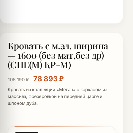
Кровать с м.эл. ширина
— 1600 (без мат,без др)
(СПЕ(М) КР-М)
Первоначальная цена состав
Текущая цена: 78 8
78 893
₽
105 190
₽
Кровать из коллекции «Меган» с каркасом из
массива, фрезеровкой на передней царге и
шпоном дуба.