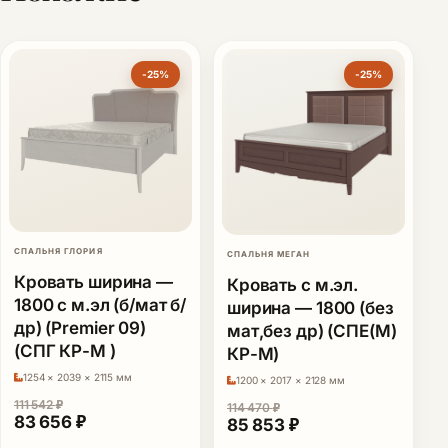
-25%
-25%
СПАЛЬНЯ ГЛОРИЯ
СПАЛЬНЯ МЕГАН
Кровать ширина —
Кровать с м.эл.
1800 с м.эл (б/мат б/
ширина — 1800 (без
др) (Premier 09)
мат,без др) (СПЕ(М)
(СПГ КР-М )
КР-М)
1254 × 2039 × 2115 мм
1200 × 2017 × 2128 мм
111 542
₽
114 470
₽
Первоначальная цена составляла 111 542 ₽.
Текущая цена: 83 656 ₽.
83 656
₽
Первоначальная цена сост
Текущая цена: 85
85 853
₽