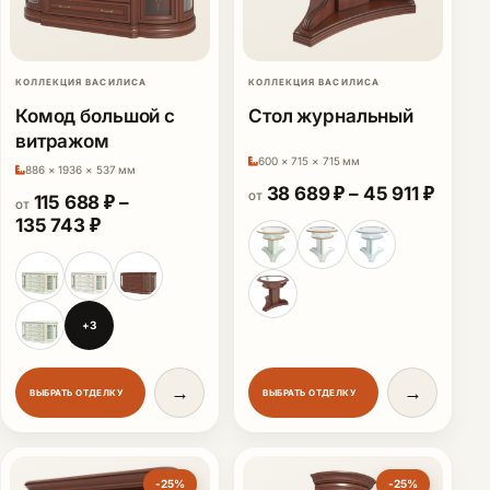
КОЛЛЕКЦИЯ ВАСИЛИСА
КОЛЛЕКЦИЯ ВАСИЛИСА
Комод большой с
Стол журнальный
витражом
600 × 715 × 715 мм
886 × 1936 × 537 мм
Диапаз
38 689
₽
–
45 911
₽
ОТ
115 688
₽
–
ОТ
Диапазон цен: 115 688 ₽ – 135 743 ₽
135 743
₽
+3
→
→
ВЫБРАТЬ ОТДЕЛКУ
ВЫБРАТЬ ОТДЕЛКУ
-25%
-25%