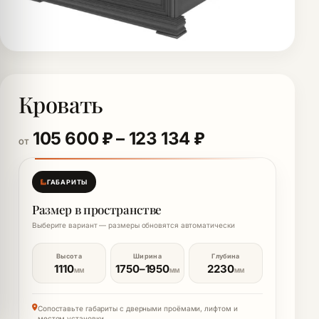
Кровать
Диапазон цен:
105 600
₽
–
123 134
₽
ОТ
ГАБАРИТЫ
Размер в пространстве
Выберите вариант — размеры обновятся автоматически
Высота
Ширина
Глубина
1110
1750–1950
2230
ММ
ММ
ММ
Сопоставьте габариты с дверными проёмами, лифтом и
местом установки.