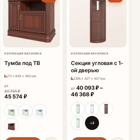
КОЛЛЕКЦИЯ ВАСИЛИСА
КОЛЛЕКЦИЯ ВАСИЛИСА
Тумба под ТВ
Секция угловая с 1-
ой дверью
711 × 849 × 493 мм
1396 × 427 × 427 мм
ОТ
40 093
₽
–
ОТ
60 765
₽
Диапазон цен: 40
46 368
₽
Первоначальная цена составляла 60 765 ₽.
Текущая цена: 45 574 ₽.
45 574
₽
+3