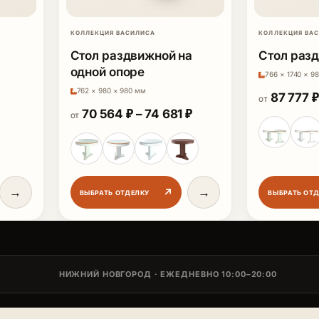
КОЛЛЕКЦИЯ ВАСИЛИСА
КОЛЛЕКЦИЯ ВА
Стол раздвижной на
Стол раз
одной опоре
766 × 1740 × 9
762 × 980 × 980 мм
.
ная цена составляла 50 354 ₽.
щая цена: 37 766 ₽.
87 777
₽
ОТ
Диапазон цен: 70 564
70 564
₽
–
74 681
₽
ОТ
→
→
↗
ВЫБРАТЬ ОТДЕЛКУ
ВЫБРАТЬ ОТ
НИЖНИЙ НОВГОРОД · ЕЖЕДНЕВНО 10:00–20:00