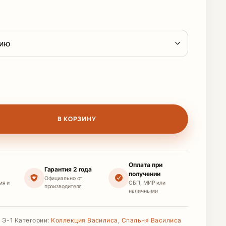
вара Кровать
В КОРЗИНУ
Оплата при
Гарантия 2 года
получении
Официально от
мя и
СБП, МИР или
производителя
наличными
 Э-1
Категории:
Коллекция Василиса
,
Спальня Василиса