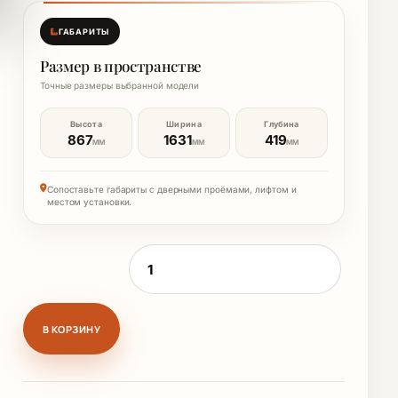
ГАБАРИТЫ
Размер в пространстве
Точные размеры выбранной модели
Высота
Ширина
Глубина
867
1631
419
ММ
ММ
ММ
Сопоставьте габариты с дверными проёмами, лифтом и
местом установки.
Количество товара ГСА КБГ ш/л Комод бо
В КОРЗИНУ