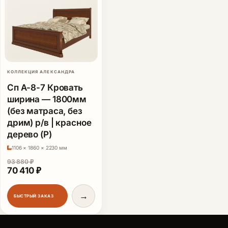
КОЛЛЕКЦИЯ АЛЕКСАНДРА
Сп А-8-7 Кровать
ширина — 1800мм
(без матраса, без
дрим) р/в | красное
дерево (Р)
1106 × 1860 × 2230 мм
93 880
₽
Первоначальная цена составляла 93 880 ₽.
Текущая цена: 70 410 ₽.
70 410
₽
→
БЫСТРЫЙ ЗАКАЗ