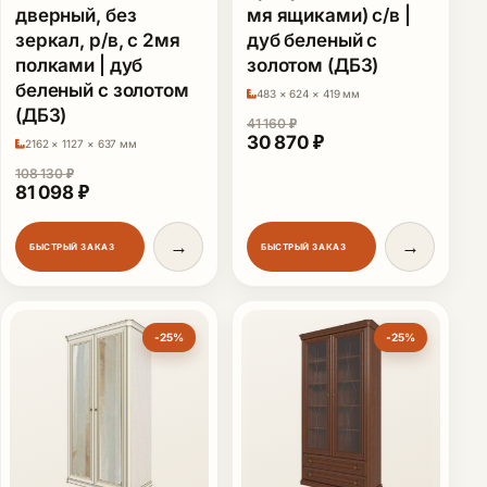
дверный, без
мя ящиками) с/в |
зеркал, р/в, с 2мя
дуб беленый с
полками | дуб
золотом (ДБЗ)
беленый с золотом
483 × 624 × 419 мм
(ДБЗ)
41 160
₽
Первоначальная цена сост
Текущая цена: 30
30 870
₽
2162 × 1127 × 637 мм
108 130
₽
Первоначальная цена составляла 108 130 ₽.
Текущая цена: 81 098 ₽.
81 098
₽
→
→
БЫСТРЫЙ ЗАКАЗ
БЫСТРЫЙ ЗАКАЗ
-25%
-25%