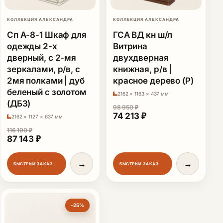
КОЛЛЕКЦИЯ АЛЕКСАНДРА
КОЛЛЕКЦИЯ АЛЕКСАНДРА
Сп А-8-1 Шкаф для
ГСА ВД кн ш/л
одежды 2-х
Витрина
дверный, с 2-мя
двухдверная
зеркалами, р/в, с
книжная, р/в |
2мя полками | дуб
красное дерево (Р)
беленый с золотом
2162 × 1163 × 437 мм
(ДБЗ)
98 950
₽
Первоначальная цена сос
Текущая цена: 74 
74 213
₽
2162 × 1127 × 637 мм
116 190
₽
Первоначальная цена составляла 116 190 ₽.
Текущая цена: 87 143 ₽.
87 143
₽
→
→
БЫСТРЫЙ ЗАКАЗ
БЫСТРЫЙ ЗАКАЗ
-25%