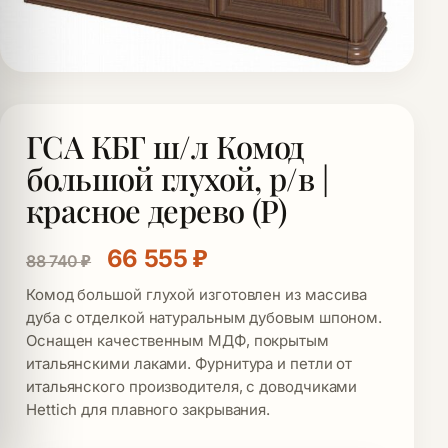
ГСА КБГ ш/л Комод
большой глухой, р/в |
красное дерево (Р)
Первоначальная цена состав
Текущая цена: 66 55
66 555
₽
88 740
₽
Комод большой глухой изготовлен из массива
дуба с отделкой натуральным дубовым шпоном.
Оснащен качественным МДФ, покрытым
итальянскими лаками. Фурнитура и петли от
итальянского производителя, с доводчиками
Hettich для плавного закрывания.