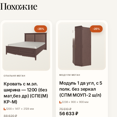
Похожие
-25%
-25%
МОДУЛИ МЕГАН
СПАЛЬНЯ МЕГАН
Модуль 1 дв угл, с 5
Кровать с м.эл.
полк. без зеркал
ширина — 1200 (без
(СПМ МОУП-2 ш/л)
мат,без др) (СПЕ(М)
КР-М)
2238 × 900 × 900 мм
1200 × 1417 × 2128 мм
75 510
₽
Первоначальная цена сост
Текущая цена: 56
56 633
₽
88 620
₽