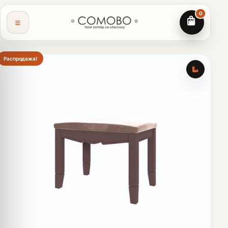
0
2
мм
В
450
мм
Распродажа!