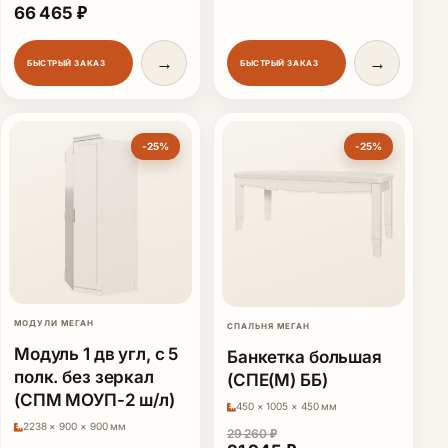
Первоначальная цена составляла 88 620 ₽.
Текущая цена: 66 465 ₽.
66 465
₽
→
→
БЫСТРЫЙ ЗАКАЗ
БЫСТРЫЙ ЗАКАЗ
-25%
-25%
МОДУЛИ МЕГАН
СПАЛЬНЯ МЕГАН
Модуль 1 дв угл, с 5
Банкетка большая
полк. без зеркал
(СПЕ(М) ББ)
(СПМ МОУП-2 ш/л)
450 × 1005 × 450 мм
2238 × 900 × 900 мм
29 260
₽