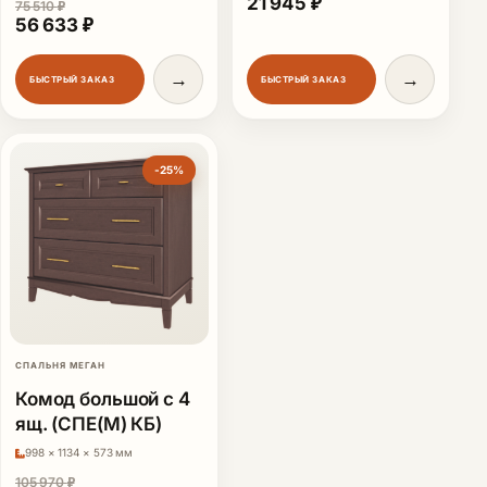
Первоначальная цена сос
Текущая цена: 21 
21 945
₽
75 510
₽
Первоначальная цена составляла 75 510 ₽.
Текущая цена: 56 633 ₽.
56 633
₽
→
→
БЫСТРЫЙ ЗАКАЗ
БЫСТРЫЙ ЗАКАЗ
-25%
СПАЛЬНЯ МЕГАН
Комод большой с 4
ящ. (СПЕ(М) КБ)
998 × 1134 × 573 мм
105 970
₽