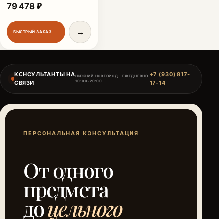
Первоначальная цена составляла 105 970 ₽.
Текущая цена: 79 478 ₽.
79 478
₽
→
БЫСТРЫЙ ЗАКАЗ
КОНСУЛЬТАНТЫ НА
+7 (930) 817-
НИЖНИЙ НОВГОРОД · ЕЖЕДНЕВНО
10:00–20:00
СВЯЗИ
17-14
ПЕРСОНАЛЬНАЯ КОНСУЛЬТАЦИЯ
От одного
предмета
до
цельного