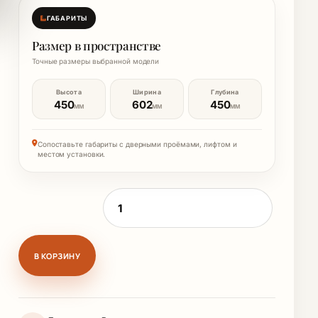
ГАБАРИТЫ
Размер в пространстве
Точные размеры выбранной модели
Высота
Ширина
Глубина
450
602
450
ММ
ММ
ММ
Сопоставьте габариты с дверными проёмами, лифтом и
местом установки.
Количество товара Банкетка малая (СПЕ
В КОРЗИНУ