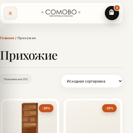
0
Главная
/ Прихожие
Прихожие
Показаны все (12)
-25%
-25%