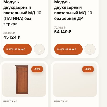
Модуль
Модуль
двухдверный
двухдверный
плательный МД-10
плательный МД-10
(ПАТИНА) без
без зеркал ДР
зеркал
72 198
₽
Первоначальная цена сост
Текущая цена: 54 
54 149
₽
60 165
₽
Первоначальная цена составляла 60 165 ₽.
Текущая цена: 45 124 ₽.
45 124
₽
→
→
БЫСТРЫЙ ЗАКАЗ
БЫСТРЫЙ ЗАКАЗ
-25%
-25%
ПРИХОЖИЕ
ПРИХОЖИЕ