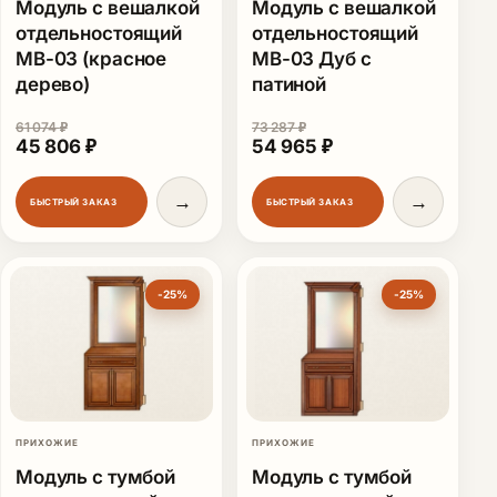
Модуль с вешалкой
Модуль с вешалкой
отдельностоящий
отдельностоящий
МВ-03 (красное
МВ-03 Дуб с
дерево)
патиной
61 074
₽
73 287
₽
Первоначальная цена составляла 61 074 ₽.
Текущая цена: 45 806 ₽.
Первоначальная цена сост
Текущая цена: 54
45 806
₽
54 965
₽
→
→
БЫСТРЫЙ ЗАКАЗ
БЫСТРЫЙ ЗАКАЗ
-25%
-25%
ПРИХОЖИЕ
ПРИХОЖИЕ
Модуль с тумбой
Модуль с тумбой