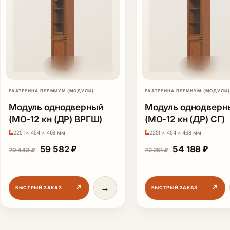
ЕКАТЕРИНА ПРЕМИУМ (МОДУЛИ)
ЕКАТЕРИНА ПРЕМИУМ (МОДУЛИ)
Модуль однодверный
Модуль однодверн
(МО-12 кн (ДР) ВРГШ)
(МО-12 кн (ДР) СГ)
2251 × 454 × 468 мм
2251 × 454 × 468 мм
Первоначальная цена составляла 79 443 ₽
Текущая цена: 59 582 ₽.
Первоначальн
Теку
59 582
₽
54 188
₽
79 443
₽
72 251
₽
→
↗
↗
БЫСТРЫЙ ЗАКАЗ
БЫСТРЫЙ ЗАКАЗ