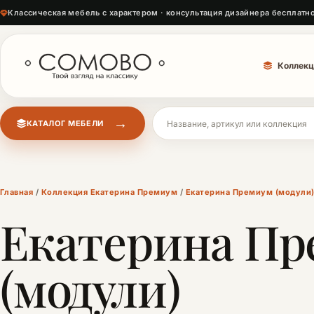
Классическая мебель с характером · консультация дизайнера бесплатн
Коллекц
→
КАТАЛОГ МЕБЕЛИ
Поиск мебели
Главная
/
Коллекция Екатерина Премиум
/
Екатерина Премиум (модули
Екатерина П
(модули)