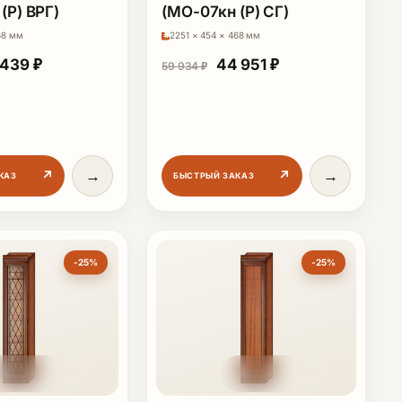
(Р) ВРГ)
(МО-07кн (Р) СГ)
68 мм
2251 × 454 × 468 мм
61 425 ₽.
воначальная цена составляла 65 919 ₽.
Текущая цена: 49 439 ₽.
Первоначальная цена со
Текущая цена: 4
 439
₽
44 951
₽
59 934
₽
→
→
↗
↗
КАЗ
БЫСТРЫЙ ЗАКАЗ
-25%
-25%