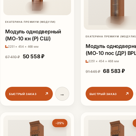
ЕКАТЕРИНА ПРЕМИУМ (МОДУЛИ)
Модуль однодверный
ЕКАТЕРИНА ПРЕМИУМ (МОДУЛИ)
(МО-10 кн (Р) СШ)
Модуль однодверн
2251 × 454 × 468 мм
(МО-10 пос (ДР) ВР
Первоначальная цена составляла 67 410 ₽.
Текущая цена: 50 558 ₽.
50 558
₽
67 410
₽
2251 × 454 × 468 мм
Первоначаль
Теку
68 583
₽
91 445
₽
→
↗
↗
БЫСТРЫЙ ЗАКАЗ
БЫСТРЫЙ ЗАКАЗ
-25%