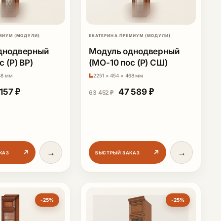
МИУМ (МОДУЛИ)
ЕКАТЕРИНА ПРЕМИУМ (МОДУЛИ)
днодверный
Модуль однодверный
 (Р) ВР)
(МО-10 пос (Р) СШ)
68 мм
2251 × 454 × 468 мм
рвоначальная цена составляла 76 209 ₽.
Текущая цена: 57 157 ₽.
Первоначальная цена со
Текущая цена: 4
 157
₽
47 589
₽
63 452
₽
6 125 ₽.
→
→
↗
↗
КАЗ
БЫСТРЫЙ ЗАКАЗ
-25%
-25%