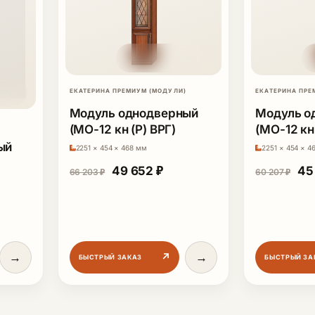
ЕКАТЕРИНА ПРЕМИУМ (МОДУЛИ)
ЕКАТЕРИНА ПРЕ
Модуль однодверный
Модуль о
(МО-12 кн (Р) ВРГ)
(МО-12 кн 
ый
2251 × 454 × 468 мм
2251 × 454 × 4
Первоначальная цена составляла 
Текущая цена: 49 652 ₽.
Пе
49 652
₽
45
66 203
₽
60 207
₽
.
ая цена составляла 72 251 ₽.
щая цена: 54 188 ₽.
→
→
↗
БЫСТРЫЙ ЗАКАЗ
БЫСТРЫЙ ЗА