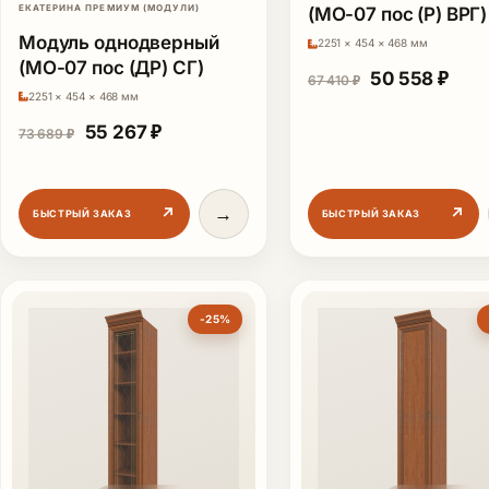
ЕКАТЕРИНА ПРЕМИУМ (МОДУЛИ)
(МО-07 пос (Р) ВРГ)
Модуль однодверный
2251 × 454 × 468 мм
(МО-07 пос (ДР) СГ)
Первоначаль
Теку
50 558
₽
67 410
₽
2251 × 454 × 468 мм
Первоначальная цена составляла 73 689 ₽.
Текущая цена: 55 267 ₽.
55 267
₽
73 689
₽
→
↗
↗
БЫСТРЫЙ ЗАКАЗ
БЫСТРЫЙ ЗАКАЗ
-25%