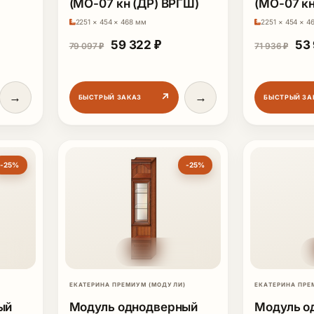
(МО-07 кн (ДР) ВРГШ)
(МО-07 кн
ная цена составляла 65 405 ₽.
ущая цена: 49 053 ₽.
2251 × 454 × 468 мм
2251 × 454 × 4
Первоначальная цена составляла 
Текущая цена: 59 322 ₽.
Пер
59 322
₽
53
79 097
₽
71 936
₽
→
→
↗
БЫСТРЫЙ ЗАКАЗ
БЫСТРЫЙ ЗА
-25%
-25%
ЕКАТЕРИНА ПРЕМИУМ (МОДУЛИ)
ЕКАТЕРИНА ПРЕ
ый
Модуль однодверный
Модуль о