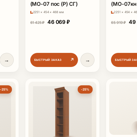
(МО-07 пос (Р) СГ)
(МО-07кн 
2251 × 454 × 468 мм
2251 × 454 × 4
ная цена составляла 67 410 ₽.
щая цена: 50 558 ₽.
Первоначальная цена составляла 
Текущая цена: 46 069 ₽.
Пер
46 069
₽
49
61 425
₽
65 919
₽
→
→
↗
БЫСТРЫЙ ЗАКАЗ
БЫСТРЫЙ ЗА
-25%
-25%