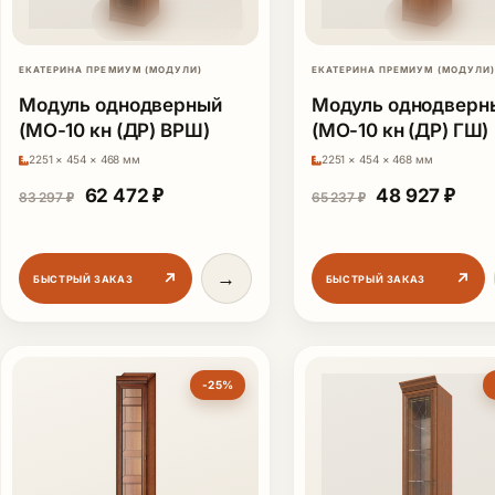
ЕКАТЕРИНА ПРЕМИУМ (МОДУЛИ)
ЕКАТЕРИНА ПРЕМИУМ (МОДУЛИ)
Модуль однодверный
Модуль однодверн
(МО-10 кн (ДР) ВРШ)
(МО-10 кн (ДР) ГШ)
2251 × 454 × 468 мм
2251 × 454 × 468 мм
Первоначальная цена составляла 83 297 ₽.
Текущая цена: 62 472 ₽.
Первоначаль
Теку
62 472
₽
48 927
₽
83 297
₽
65 237
₽
→
↗
↗
БЫСТРЫЙ ЗАКАЗ
БЫСТРЫЙ ЗАКАЗ
-25%