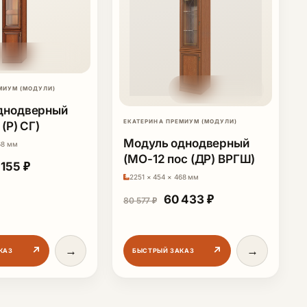
МИУМ (МОДУЛИ)
днодверный
ЕКАТЕРИНА ПРЕМИУМ (МОДУЛИ)
(Р) СГ)
Модуль однодверный
68 мм
(МО-12 пос (ДР) ВРГШ)
66 203 ₽.
рвоначальная цена составляла 60 207 ₽.
Текущая цена: 45 155 ₽.
 155
₽
2251 × 454 × 468 мм
Первоначальная цена со
Текущая цена: 6
60 433
₽
80 577
₽
→
→
↗
↗
КАЗ
БЫСТРЫЙ ЗАКАЗ