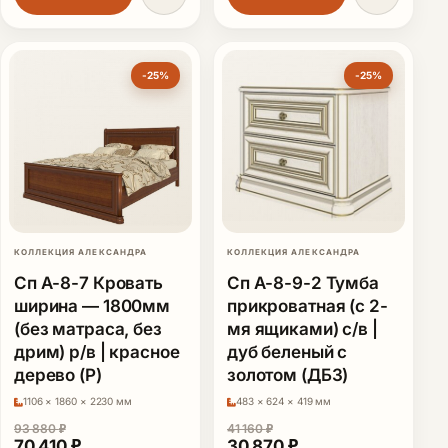
-25%
-25%
КОЛЛЕКЦИЯ АЛЕКСАНДРА
КОЛЛЕКЦИЯ АЛЕКСАНДРА
Сп А-8-7 Кровать
Сп А-8-9-2 Тумба
ширина — 1800мм
прикроватная (с 2-
(без матраса, без
мя ящиками) с/в |
дрим) р/в | красное
дуб беленый с
дерево (Р)
золотом (ДБЗ)
1106 × 1860 × 2230 мм
483 × 624 × 419 мм
93 880
₽
41 160
₽
Первоначальная цена составляла 93 880 ₽.
Текущая цена: 70 410 ₽.
Первоначальная цена сост
Текущая цена: 30
70 410
₽
30 870
₽